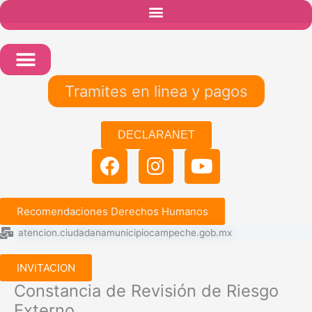
Ir
al
contenido
Tramites en linea y pagos
DECLARANET
F
I
Y
a
n
o
c
s
u
e
t
t
Recomendaciones Derechos Humanos
b
a
u
atencion.ciudadanamunicipiocampeche.gob.mx
o
g
b
INVITACION
o
r
e
Constancia de Revisión de Riesgo
k
a
Externo