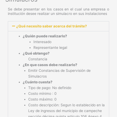
m
Se debe presentar en los casos en el cual una empresa o
institución desee realizar un simulacro en sus instalaciones
¿Qué necesito saber acerca del trámite?
¿Quién puede realizarlo?
Interesado
Representante legal
¿Qué obtengo?
Constancia
¿En que casos debe realizarlo?
Emitir Constancias de Supervisión de
Simulacros
¿Cuánto cuesta?
Tipo de pago: No definido
Costo mínimo : 0
Costo máximo: 0
Costo descripción: Segun lo establecido en la
Ley de ingresos del municipio de campeche
sección décima quinta articulo 106 Anexo 4