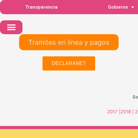
Ir
Transparencia
Gobierno
al
contenido
Tramites en linea y pagos
DECLARANET
Se
2017
|
2018
| 