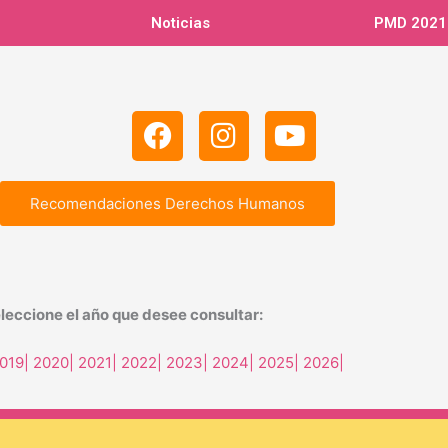
Noticias
PMD 2021
F
I
Y
a
n
o
c
s
u
e
t
t
Recomendaciones Derechos Humanos
b
a
u
o
g
b
o
r
e
k
a
leccione el año que desee consultar:
m
2019
|
2020
|
2021|
2022
|
2023
|
2024
|
2025
|
2026
|