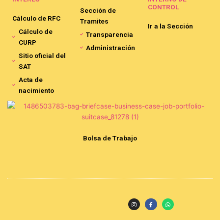
CONTROL
Sección de
Cálculo de RFC
Tramites
Ir a la Sección
Cálculo de
Transparencia
CURP
Administración
Sitio oficial del
SAT
Acta de
nacimiento
Bolsa de Trabajo
I
F
W
n
a
h
s
c
a
t
e
t