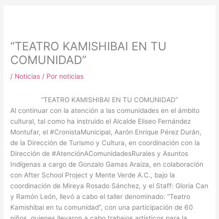
m
“TEATRO KAMISHIBAI EN TU
COMUNIDAD”
/
Noticias
/ Por
noticias
“TEATRO KAMISHIBAI EN TU COMUNIDAD”
Al continuar con la atención a las comunidades en el ámbito
cultural, tal como ha instruido el Alcalde Eliseo Fernández
Montufar, el #CronistaMunicipal, Aarón Enrique Pérez Durán,
de la Dirección de Turismo y Cultura, en coordinación con la
Dirección de #AtenciónAComunidadesRurales y Asuntos
Indígenas a cargo de Gonzalo Gamas Araiza, en colaboración
con After School Project y Mente Verde A.C., bajo la
coordinación de Mireya Rosado Sánchez, y el Staff: Gloria Can
y Ramón León, llevó a cabo el taller denominado: “Teatro
Kamishibai en tu comunidad”, con una participación de 60
niños, quienes llevaron a cabo trabajos artísticos para la