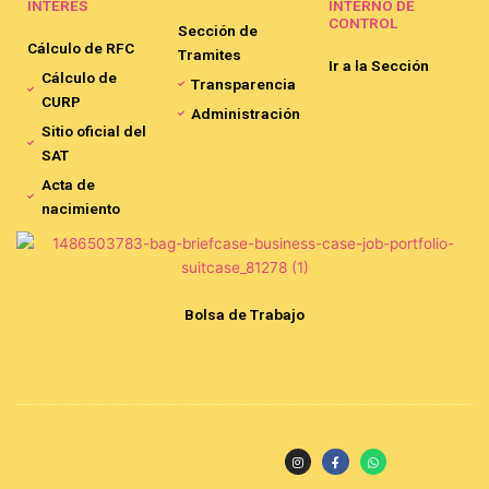
INTERES
INTERNO DE
CONTROL
Sección de
Cálculo de RFC
Tramites
Ir a la Sección
Cálculo de
Transparencia
CURP
Administración
Sitio oficial del
SAT
Acta de
nacimiento
Bolsa de Trabajo
I
F
W
n
a
h
s
c
a